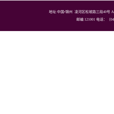
地址:中国•锦州 凌河区松坡路三段40号 Address: No.40，
邮编:121001 电话：（0416）