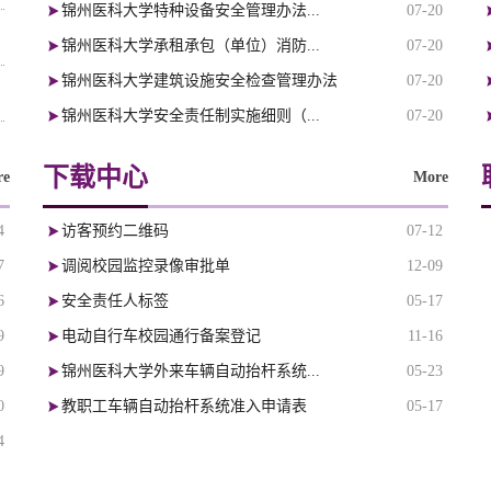
锦州医科大学特种设备安全管理办法...
07-20
锦州医科大学承租承包（单位）消防...
07-20
锦州医科大学建筑设施安全检查管理办法
07-20
锦州医科大学安全责任制实施细则（...
07-20
下载中心
re
More
4
访客预约二维码
07-12
7
调阅校园监控录像审批单
12-09
6
安全责任人标签
05-17
9
电动自行车校园通行备案登记
11-16
9
锦州医科大学外来车辆自动抬杆系统...
05-23
0
教职工车辆自动抬杆系统准入申请表
05-17
4